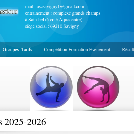
mail :
ascsavigny1@gmail.com
entrainement : complexe grands champs
à Sain-bel (à coté Aquacentre)
siège social : 69210 Savigny
Groupes -Tarifs
Compétition Formation Evenement
Résult
ns 2025-2026