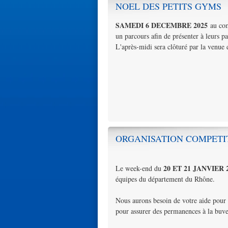
NOEL DES PETITS GYMS
SAMEDI 6 DECEMBRE 2025
au com
un parcours afin de présenter à leurs pa
L'après-midi sera clôturé par la venue
ORGANISATION COMPETI
20 ET 21 JANVIER 
Le week-end du
équipes du département du Rhône.
Nous aurons besoin de votre aide pour l
pour assurer des permanences à la buvet